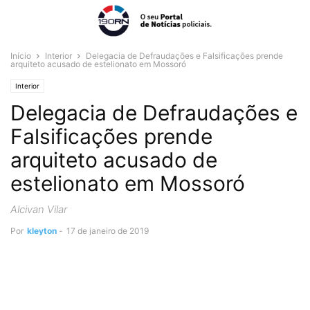
Início
Interior
Delegacia de Defraudações e Falsificações prende
arquiteto acusado de estelionato em Mossoró
Interior
Delegacia de Defraudações e
Falsificações prende
arquiteto acusado de
estelionato em Mossoró
Alcivan Vilar
Por
kleyton
-
17 de janeiro de 2019