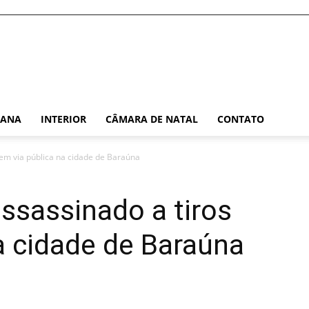
TANA
INTERIOR
CÂMARA DE NATAL
CONTATO
s em via pública na cidade de Baraúna
assassinado a tiros
a cidade de Baraúna