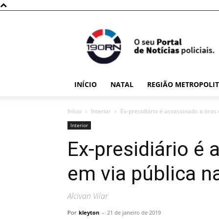
190RN
INÍCIO
NATAL
REGIÃO METROPOLI
Início
Interior
Ex-presidiário é assassinado a tiro
Interior
Ex-presidiário é 
em via pública n
Alcivan Vilar
Por
kleyton
-
21 de janeiro de 2019