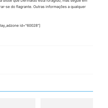
cia disse que Derinaldo está foragido, mas segue em
rar-se do flagrante. Outras informações a qualquer
play_adzone id="60028"]