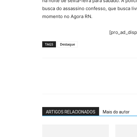
na noite de sexta-feira para sábado. A polí
busca do assassino confesso, que busca liv
momento no Agora RN.
[pro_ad_dis
TAGS
Destaque
ARTIGOS RELACIONADOS
Mais do autor