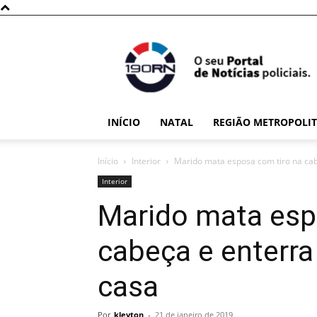
190RN
INÍCIO
NATAL
REGIÃO METROPOLI
Início
Interior
Marido mata esposa com tiro na cabe
Interior
Marido mata esp
cabeça e enterra
casa
Por
kleyton
-
21 de janeiro de 2019