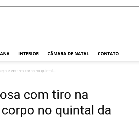
TANA
INTERIOR
CÂMARA DE NATAL
CONTATO
ça e enterra corpo no quintal...
osa com tiro na
 corpo no quintal da