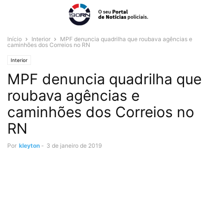
Início
Interior
MPF denuncia quadrilha que roubava agências e
caminhões dos Correios no RN
Interior
MPF denuncia quadrilha que
roubava agências e
caminhões dos Correios no
RN
Por
kleyton
-
3 de janeiro de 2019