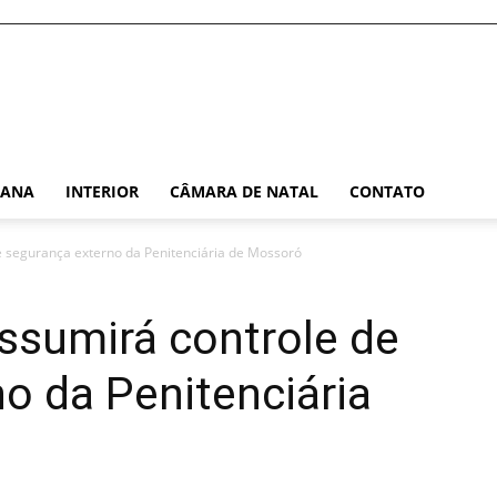
TANA
INTERIOR
CÂMARA DE NATAL
CONTATO
e segurança externo da Penitenciária de Mossoró
ssumirá controle de
o da Penitenciária