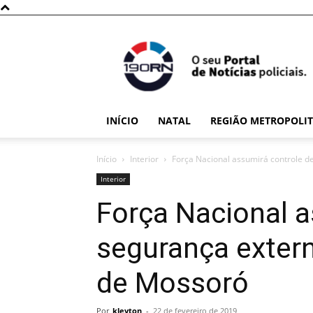
190RN
INÍCIO
NATAL
REGIÃO METROPOLI
Início
Interior
Força Nacional assumirá controle d
Interior
Força Nacional a
segurança extern
de Mossoró
Por
kleyton
-
22 de fevereiro de 2019