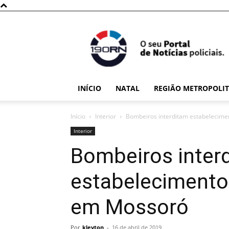
190RN
INÍCIO
NATAL
REGIÃO METROPOLI
Início
Interior
Bombeiros interditam estabelecime
Interior
Bombeiros inter
estabelecimento 
em Mossoró
Por
kleyton
-
16 de abril de 2019