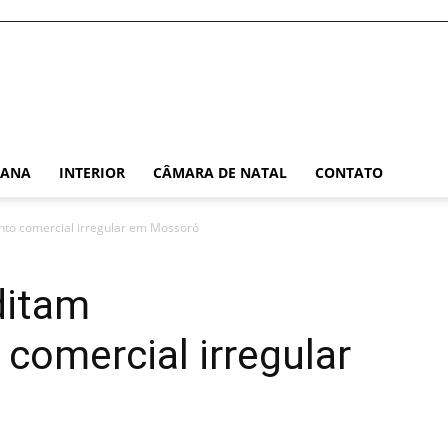
TANA
INTERIOR
CÂMARA DE NATAL
CONTATO
nto comercial irregular em Mossoró
ditam
comercial irregular