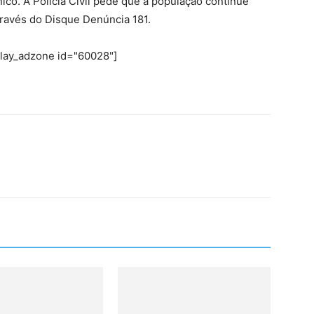
co. A Polícia Civil pede que a população continue
ravés do Disque Denúncia 181.
play_adzone id="60028"]