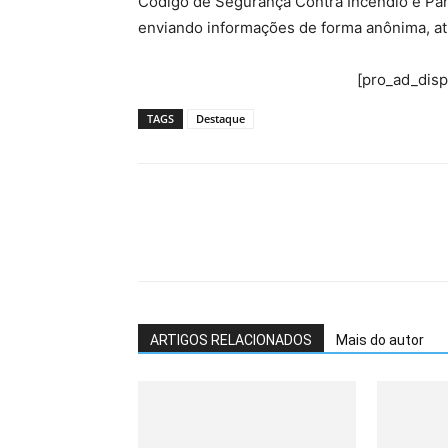
Código de Segurança Contra Incêndio e Pâni
enviando informações de forma anônima, at
[pro_ad_dis
TAGS
Destaque
ARTIGOS RELACIONADOS
Mais do autor