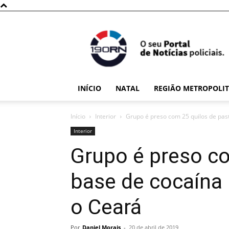
190RN
INÍCIO
NATAL
REGIÃO METROPOLI
Início
Interior
Grupo é preso com 25 quilos de past
Interior
Grupo é preso co
base de cocaína
o Ceará
Por
Daniel Morais
-
20 de abril de 2019