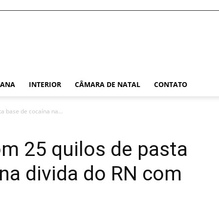
TANA
INTERIOR
CÂMARA DE NATAL
CONTATO
a base de cocaína na...
m 25 quilos de pasta
 na divida do RN com