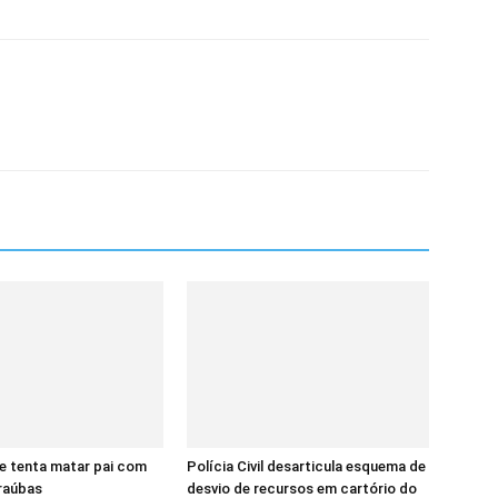
e tenta matar pai com
Polícia Civil desarticula esquema de
raúbas
desvio de recursos em cartório do