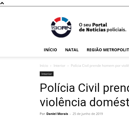
190RN
INÍCIO
NATAL
REGIÃO METROPOLI
Início
Interior
Polícia Civil prende homem por viol
Interior
Polícia Civil pr
violência domést
Por
Daniel Morais
-
25 de junho de 2019