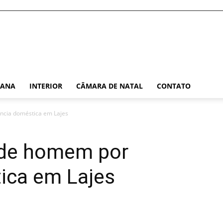
TANA
INTERIOR
CÂMARA DE NATAL
CONTATO
ência doméstica em Lajes
ende homem por
ica em Lajes