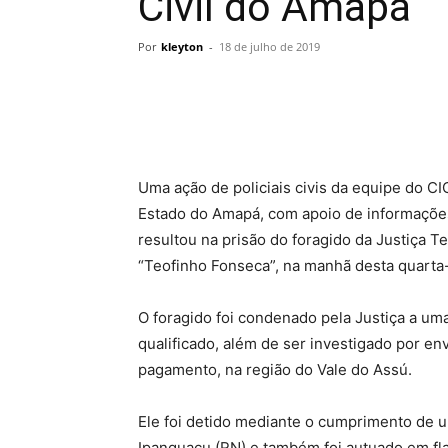
Civil do Amapá
Por
kleyton
-
18 de julho de 2019
Uma ação de policiais civis da equipe do C
Estado do Amapá, com apoio de informações
resultou na prisão do foragido da Justiça 
“Teofinho Fonseca”, na manhã desta quarta-
O foragido foi condenado pela Justiça a um
qualificado, além de ser investigado por 
pagamento, na região do Vale do Assú.
Ele foi detido mediante o cumprimento de
Ipanguaçu (RN) e também foi autuado em flag