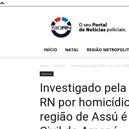
190RN
INÍCIO
NATAL
REGIÃO METROPOLI
Início
Interior
Investigado pela Polícia do Civil do 
Interior
Investigado pela 
RN por homicídio
região de Assú é 