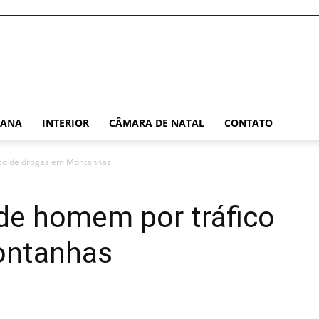
TANA
INTERIOR
CÂMARA DE NATAL
CONTATO
fico de drogas em Montanhas
ende homem por tráfico
ontanhas