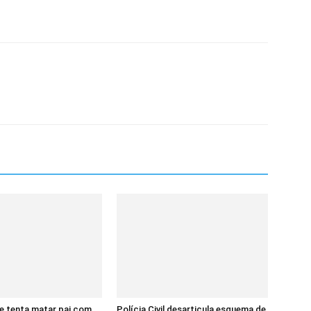
e tenta matar pai com
Polícia Civil desarticula esquema de