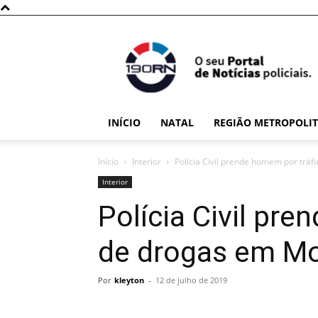
190RN
INÍCIO
NATAL
REGIÃO METROPOLI
Início
Interior
Polícia Civil prende homem por trá
Interior
Polícia Civil pr
de drogas em M
Por
kleyton
-
12 de julho de 2019