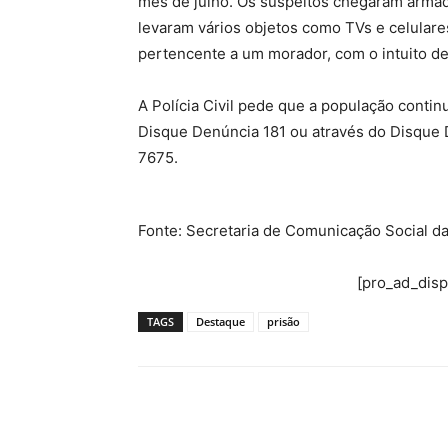
mês de julho. Os suspeitos chegaram armad
levaram vários objetos como TVs e celular
pertencente a um morador, com o intuito de
A Polícia Civil pede que a população conti
Disque Denúncia 181 ou através do Disque 
7675.
Fonte: Secretaria de Comunicação Social d
[pro_ad_dis
TAGS
Destaque
prisão