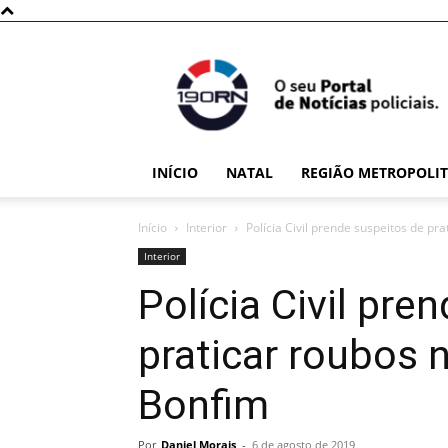
190RN
INÍCIO
NATAL
REGIÃO METROPOLI
Início
Interior
Polícia Civil prende suspeitos de pra
Interior
Polícia Civil pre
praticar roubos 
Bonfim
Por
Daniel Morais
-
6 de agosto de 2019