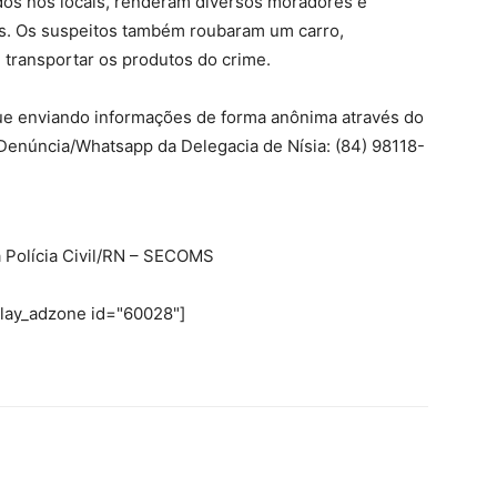
os nos locais, renderam diversos moradores e
es. Os suspeitos também roubaram um carro,
 transportar os produtos do crime.
nue enviando informações de forma anônima através do
Denúncia/Whatsapp da Delegacia de Nísia: (84) 98118-
a Polícia Civil/RN – SECOMS
play_adzone id="60028"]