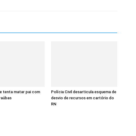
e tenta matar pai com
Polícia Civil desarticula esquema de
raúbas
desvio de recursos em cartório do
RN