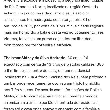
A violência explode em Mossoró, a segunda maior cidade
do Rio Grande do Norte, localizada na região Oeste do
estado. Em pouco mais de quatro dias, já são oito
assassinatos Na madrugada desta terça feira, 01 de
outubro de 2019, por volta de 01h00min, a cidade registra
mais um homicídio a bala e desta vez no Loteamento Três
Vinténs, foi vítima um preso de justiça em liberdade
monitorado por tornozeleira eletrônica.
Thaismar Sidney da Silva Andrade,
30 anos, foi
executado com cerca de 13 tiros de pistolas calibres .380
e 9 milímetros, dentro de casa, em um residencial
localizado na Rua Alfredo Evaristo dos Reis, bem próximo a
um bar onde recentemente ocorreu um triplo homicídio
nos Três Vinténs. De acordo com informações da Polícia
Militar, que foi acionada para o local, homens armados
arrombaram a tiros, o portão de entrada do residencial,
foram até a casa onde estava o apenado com a família e