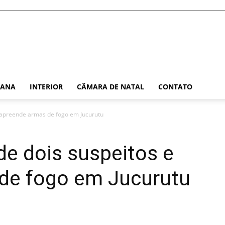
TANA
INTERIOR
CÂMARA DE NATAL
CONTATO
 e apreende armas de fogo em Jucurutu
nde dois suspeitos e
de fogo em Jucurutu