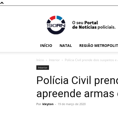
190RN
INÍCIO
NATAL
REGIÃO METROPOLI
Início
Interior
Polícia Civil prende dois suspeitos
Interior
Polícia Civil pre
apreende armas 
Por
kleyton
-
19 de março de 2020