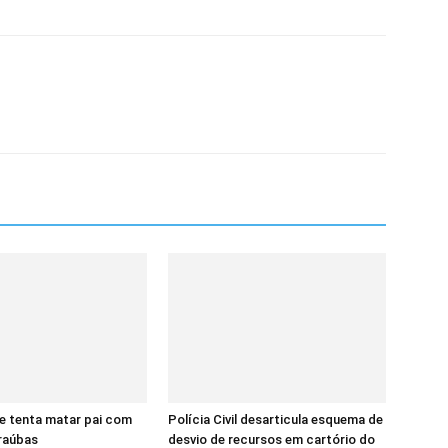
e tenta matar pai com
Polícia Civil desarticula esquema de
raúbas
desvio de recursos em cartório do