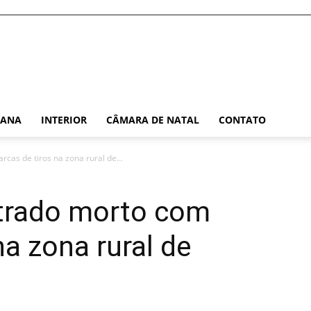
TANA
INTERIOR
CÂMARA DE NATAL
CONTATO
s de tiros na zona rural de...
rado morto com
na zona rural de