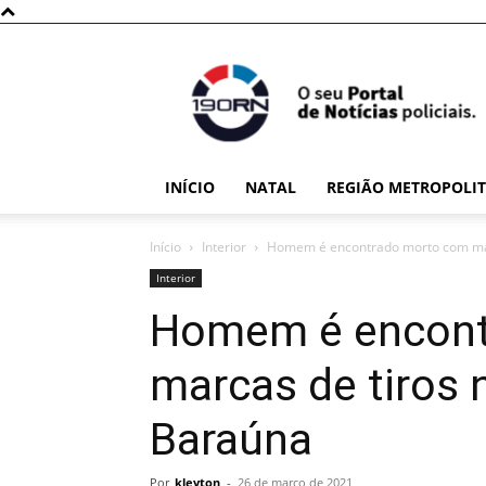
190RN
INÍCIO
NATAL
REGIÃO METROPOLI
Início
Interior
Homem é encontrado morto com marca
Interior
Homem é encont
marcas de tiros 
Baraúna
Por
kleyton
-
26 de março de 2021