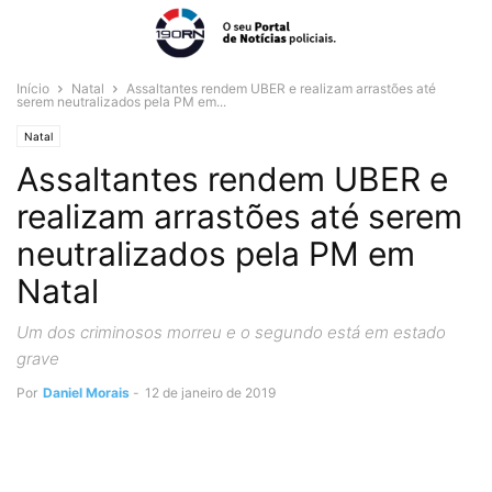
Início
Natal
Assaltantes rendem UBER e realizam arrastões até
serem neutralizados pela PM em...
Natal
Assaltantes rendem UBER e
realizam arrastões até serem
neutralizados pela PM em
Natal
Um dos criminosos morreu e o segundo está em estado
grave
Por
Daniel Morais
-
12 de janeiro de 2019