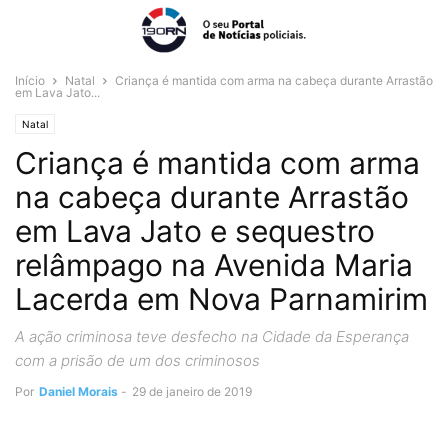
Início
Natal
Criança é mantida com arma na cabeça durante Arrastão
em Lava Jato...
Natal
Criança é mantida com arma
na cabeça durante Arrastão
em Lava Jato e sequestro
relâmpago na Avenida Maria
Lacerda em Nova Parnamirim
A ação criminosa teve desfecho na Cidade da Esperança
com a prisão de um dos criminosos
Por
Daniel Morais
-
29 de janeiro de 2019