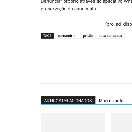
Denúncia” próprio através do aplicativo Wh
preservação do anonimato.
[pro_ad_dis
TAGS
parnamirim
prisão
toca da raposa
ARTIGOS RELACIONADOS
Mais do autor