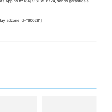
at’s App no nº (84) 9 8135-6724, sendo garantida a
play_adzone id="60028"]