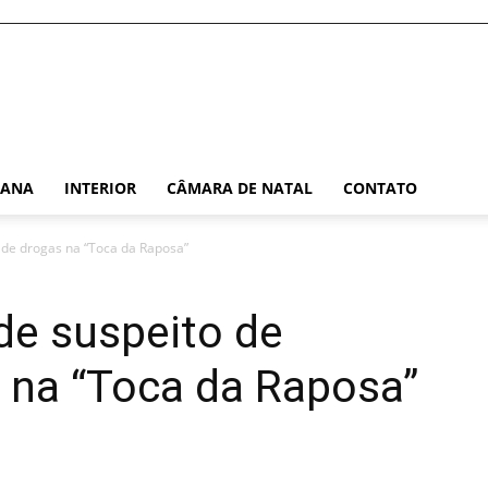
TANA
INTERIOR
CÂMARA DE NATAL
CONTATO
co de drogas na “Toca da Raposa”
nde suspeito de
s na “Toca da Raposa”