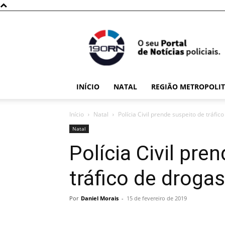
190RN
INÍCIO
NATAL
REGIÃO METROPOLI
Início
Natal
Polícia Civil prende suspeito de tráfi
Natal
Polícia Civil pre
tráfico de droga
Por
Daniel Morais
-
15 de fevereiro de 2019