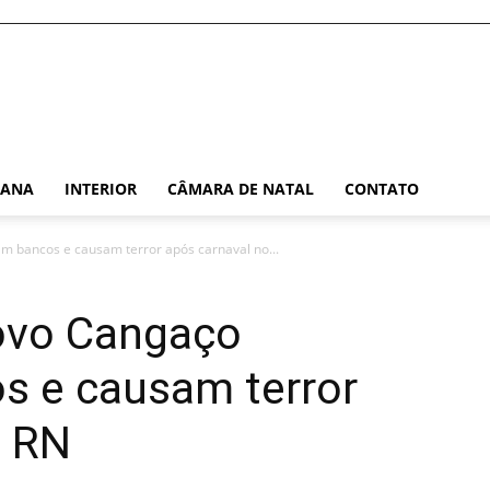
TANA
INTERIOR
CÂMARA DE NATAL
CONTATO
 bancos e causam terror após carnaval no...
ovo Cangaço
 e causam terror
o RN