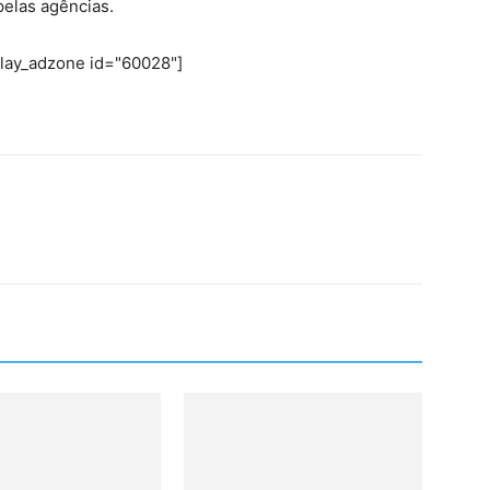
pelas agências.
play_adzone id="60028"]