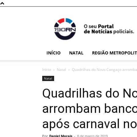
190RN
INÍCIO
NATAL
REGIÃO METROPOLI
Início
Natal
Quadrilhas do Novo Cangaço arrombam
Natal
Quadrilhas do N
arrombam bancos
após carnaval n
Por
Daniel Morais
-
8 de março de 2019