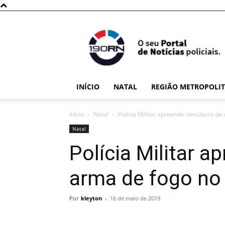
190RN
INÍCIO
NATAL
REGIÃO METROPOLI
Início
Natal
Polícia Militar apreende simulacro de 
Natal
Polícia Militar 
arma de fogo no 
Por
kleyton
-
16 de maio de 2019