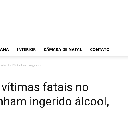
TANA
INTERIOR
CÂMARA DE NATAL
CONTATO
sito do RN tinham ingerido...
vítimas fatais no
nham ingerido álcool,