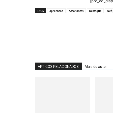
[pro_ad_dis
TAGS
apreensao
Assaltantes
Destaque
Neóp
ARTIGOS RELACIONADOS
Mais do autor