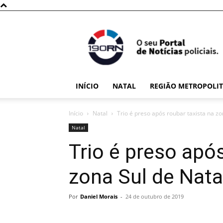
190RN
INÍCIO
NATAL
REGIÃO METROPOLI
Início
Natal
Trio é preso após roubar taxista na zo
Natal
Trio é preso após
zona Sul de Nata
Por
Daniel Morais
-
24 de outubro de 2019