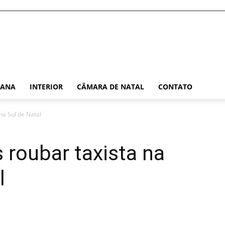
TANA
INTERIOR
CÂMARA DE NATAL
CONTATO
na Sul de Natal
 roubar taxista na
l