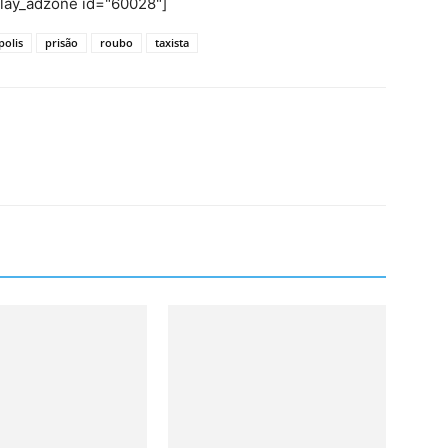
play_adzone id="60028"]
olis
prisão
roubo
taxista