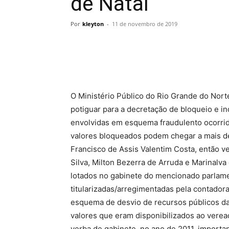
de Natal
Por
kleyton
-
11 de novembro de 2019
O Ministério Público do Rio Grande do Nort
potiguar para a decretação de bloqueio e i
envolvidas em esquema fraudulento ocorrid
valores bloqueados podem chegar a mais d
Francisco de Assis Valentim Costa, então v
Silva, Milton Bezerra de Arruda e Marinalv
lotados no gabinete do mencionado parlame
titularizadas/arregimentadas pela contador
esquema de desvio de recursos públicos da
valores que eram disponibilizados ao veread
verba de gabinete, no ano de 2011, importa