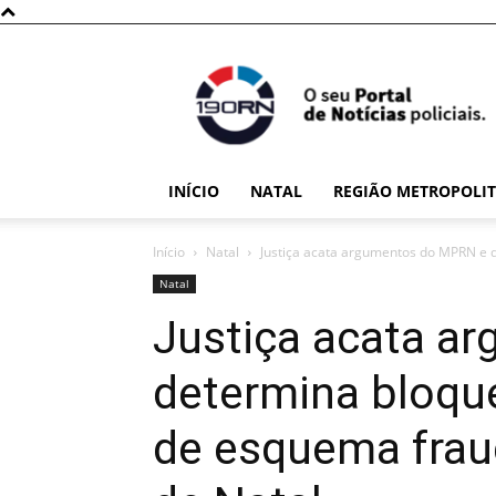
190RN
INÍCIO
NATAL
REGIÃO METROPOLI
Início
Natal
Justiça acata argumentos do MPRN e d
Natal
Justiça acata a
determina bloque
de esquema frau