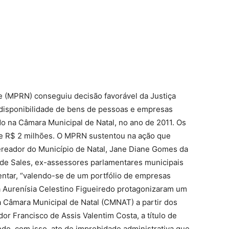
e (MPRN) conseguiu decisão favorável da Justiça
ndisponibilidade de bens de pessoas e empresas
o na Câmara Municipal de Natal, no ano de 2011. Os
e R$ 2 milhões. O MPRN sustentou na ação que
ereador do Município de Natal, Jane Diane Gomes da
a de Sales, ex-assessores parlamentares municipais
ntar, “valendo-se de um portfólio de empresas
a Aurenísia Celestino Figueiredo protagonizaram um
 Câmara Municipal de Natal (CMNAT) a partir dos
or Francisco de Assis Valentim Costa, a título de
ndo, com isso, ato de improbidade administrativa que