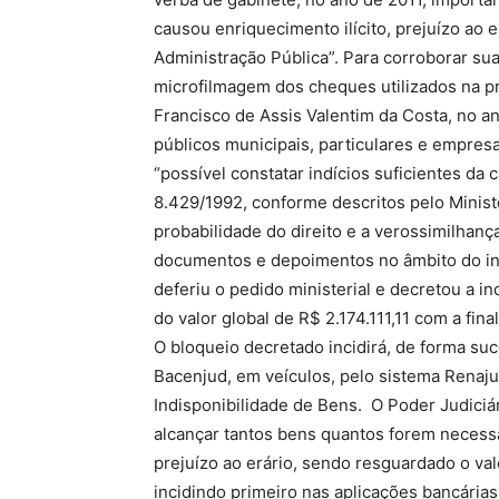
causou enriquecimento ilícito, prejuízo ao e
Administração Pública”. Para corroborar sua
microfilmagem dos cheques utilizados na p
Francisco de Assis Valentim da Costa, no a
públicos municipais, particulares e empresa
“possível constatar indícios suficientes da c
8.429/1992, conforme descritos pelo Minist
probabilidade do direito e a verossimilhanç
documentos e depoimentos no âmbito do inqu
deferiu o pedido ministerial e decretou a i
do valor global de R$ 2.174.111,11 com a fin
O bloqueio decretado incidirá, de forma suc
Bacenjud, em veículos, pelo sistema Renaju
Indisponibilidade de Bens. O Poder Judici
alcançar tantos bens quantos forem necessá
prejuízo ao erário, sendo resguardado o val
incidindo primeiro nas aplicações bancárias 