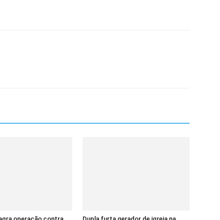
lagra operação contra
Dupla furta gerador de igreja na