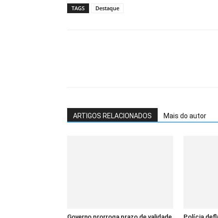
TAGS
Destaque
ARTIGOS RELACIONADOS
Mais do autor
Governo prorroga prazo de validade
Polícia def