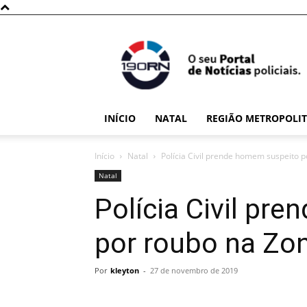
190RN
INÍCIO
NATAL
REGIÃO METROPOLI
Início
Natal
Polícia Civil prende homem suspeito 
Natal
Polícia Civil pr
por roubo na Zon
Por
kleyton
-
27 de novembro de 2019