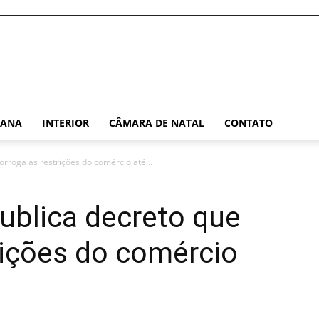
TANA
INTERIOR
CÂMARA DE NATAL
CONTATO
rroga as restrições do comércio até...
ublica decreto que
rições do comércio