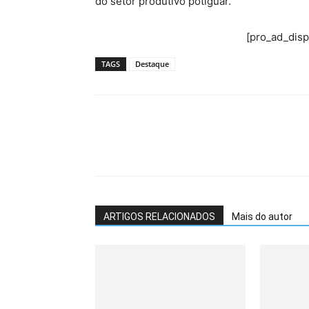
do setor produtivo potiguar.
[pro_ad_dis
TAGS
Destaque
ARTIGOS RELACIONADOS
Mais do autor