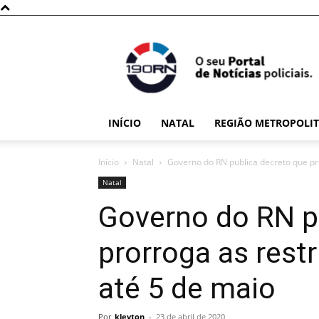
190RN
INÍCIO
NATAL
REGIÃO METROPOLI
Início
Natal
Governo do RN publica decreto que pro
Natal
Governo do RN p
prorroga as rest
até 5 de maio
Por
kleyton
-
23 de abril de 2020