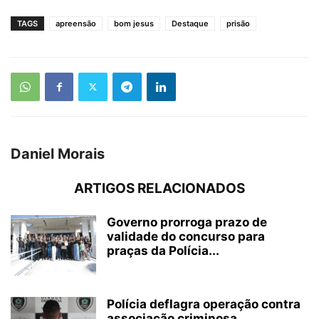
TAGS
apreensão
bom jesus
Destaque
prisão
Daniel Morais
ARTIGOS RELACIONADOS
Governo prorroga prazo de
validade do concurso para
praças da Polícia...
Polícia deflagra operação contra
associação criminosa