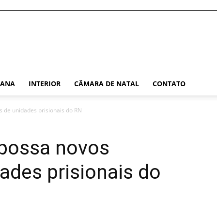
TANA
INTERIOR
CÂMARA DE NATAL
CONTATO
 de unidades prisionais do RN
possa novos
dades prisionais do