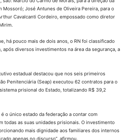
 são: Márcio do Carmo de Morais, para a direção da
m Mossoró; José Antunes de Oliveira Pereira, para o
Arthur Cavalcanti Cordeiro, empossado como diretor
Mirim.
, há pouco mais de dois anos, o RN foi classificado
, após diversos investimentos na área da segurança, a
utivo estadual destacou que nos seis primeiros
ão Penitenciária (Seap) executou 62 contratos para o
istema prisional do Estado, totalizando R$ 39,2
 é o único estado da federação a contar com
todas as suas unidades prisionais. O investimento
rcionando mais dignidade aos familiares dos internos
ficado apenas no discurso”, afirmou.