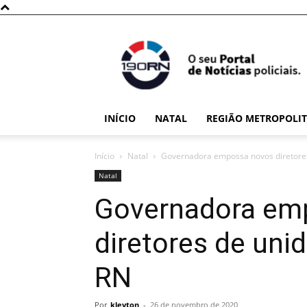
190RN
INÍCIO
NATAL
REGIÃO METROPOLI
Início
Natal
Governadora empossa novos diretores
Natal
Governadora em
diretores de uni
RN
Por
kleyton
-
26 de novembro de 2020