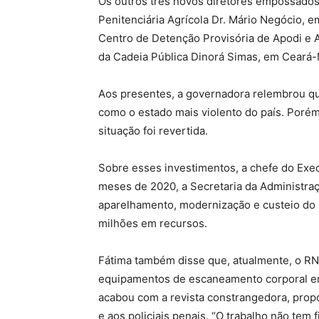
Os outros três novos diretores empossados,
Penitenciária Agrícola Dr. Mário Negócio, e
Centro de Detenção Provisória de Apodi e 
da Cadeia Pública Dinorá Simas, em Ceará-
Aos presentes, a governadora relembrou que
como o estado mais violento do país. Porém
situação foi revertida.
Sobre esses investimentos, a chefe do Exec
meses de 2020, a Secretaria da Administraç
aparelhamento, modernização e custeio do s
milhões em recursos.
Fátima também disse que, atualmente, o RN
equipamentos de escaneamento corporal em 
acabou com a revista constrangedora, propo
e aos policiais penais. “O trabalho não tem 