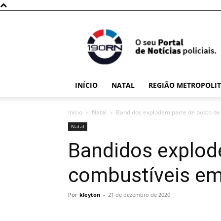
190RN
INÍCIO
NATAL
REGIÃO METROPOLI
Início
Natal
Bandidos explodem parte de posto de
Natal
Bandidos explod
combustíveis em
Por
kleyton
-
21 de dezembro de 2020