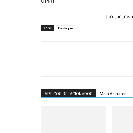
G1/RN
[pro_ad_dis
TAGS
Destaque
ARTIGOS RELACIONADOS
Mais do autor