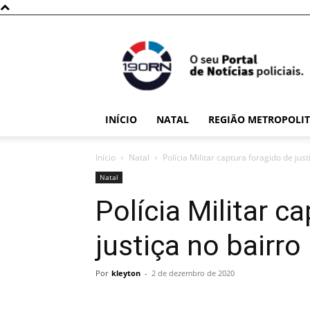
190RN
INÍCIO
NATAL
REGIÃO METROPOLI
Início
Natal
Polícia Militar captura foragido de jus
Natal
Polícia Militar c
justiça no bairr
Por
kleyton
-
2 de dezembro de 2020