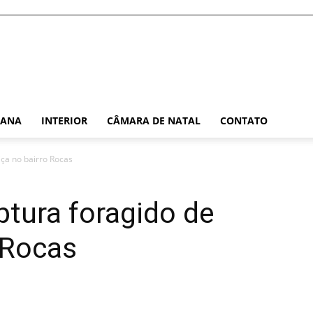
TANA
INTERIOR
CÂMARA DE NATAL
CONTATO
tiça no bairro Rocas
aptura foragido de
o Rocas