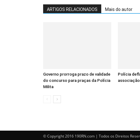
ARTIGOS RELACIONADOS
Mais do autor
Governo prorroga prazo de validade
Polícia def
do concurso para praças da Polícia
associação 
Milita
© Copyright 2016 190RN.com | Todos os Direitos Rese