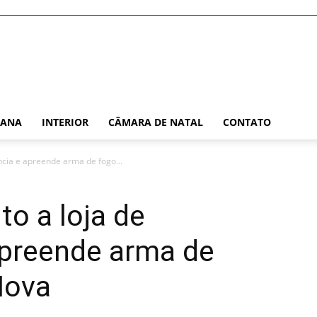
TANA
INTERIOR
CÂMARA DE NATAL
CONTATO
ncia e apreende arma de fogo...
o a loja de
apreende arma de
Nova