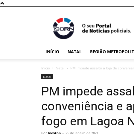
190RN
INÍCIO
NATAL
REGIÃO METROPOLI
Início
Natal
PM impede assalto a loja de conveniê
Natal
PM impede assalt
conveniência e 
fogo em Lagoa 
Por
kleyton
-
25 de janeiro de 2021