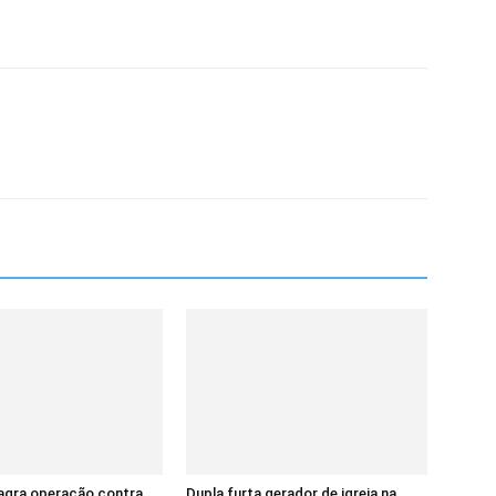
lagra operação contra
Dupla furta gerador de igreja na