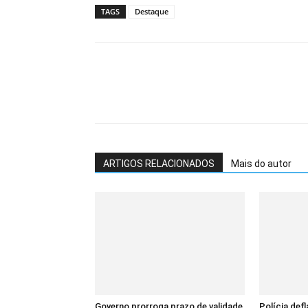
TAGS
Destaque
ARTIGOS RELACIONADOS
Mais do autor
Governo prorroga prazo de validade
Polícia def