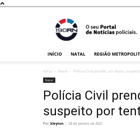
190RN
INÍCIO
NATAL
REGIÃO METROPOLI
Início
Natal
Polícia Civil prende, em Natal, suspeit
Natal
Polícia Civil pre
suspeito por tent
Por
kleyton
-
28 de janeiro de 2021