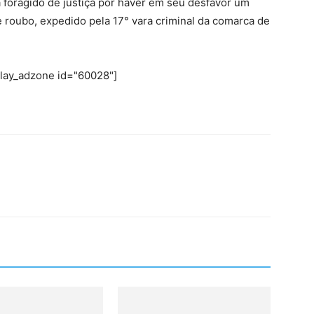
a foragido de justiça por haver em seu desfavor um
 roubo, expedido pela 17° vara criminal da comarca de
play_adzone id="60028"]