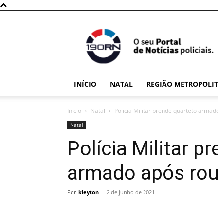
190RN
INÍCIO
NATAL
REGIÃO METROPOLI
Início
Natal
Polícia Militar prende quarteto arma
Natal
Polícia Militar p
armado após rou
Por
kleyton
-
2 de junho de 2021