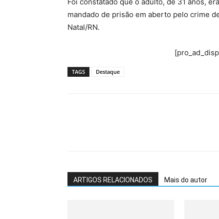
Foi constatado que o adulto, de 31 anos, er
mandado de prisão em aberto pelo crime de
Natal/RN.
[pro_ad_dis
TAGS
Destaque
ARTIGOS RELACIONADOS
Mais do autor