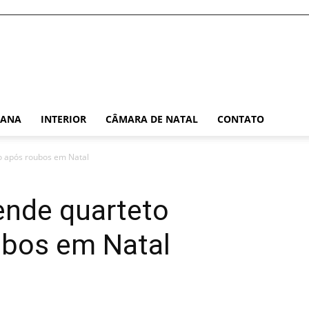
TANA
INTERIOR
CÂMARA DE NATAL
CONTATO
do após roubos em Natal
rende quarteto
bos em Natal