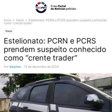
Início
Natal
Estelionato: PCRN e PCRS prendem suspeito conhecido
como “crente trader”
Natal
Estelionato: PCRN e PCRS
prendem suspeito conhecido
como “crente trader”
Por
kleyton
-
12 de dezembro de 2024