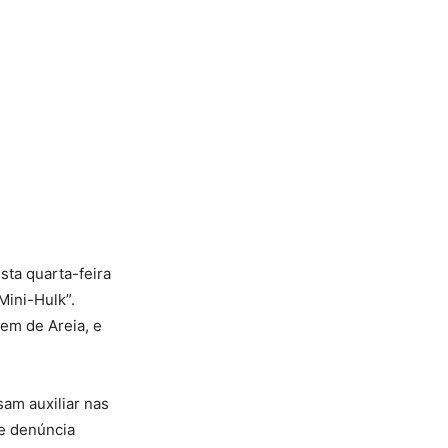
sta quarta-feira
Mini-Hulk”.
em de Areia, e
sam auxiliar nas
e denúncia