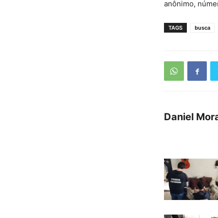
anônimo, númer
TAGS
busca
Daniel Mor