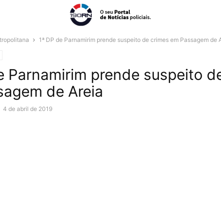
ropolitana
1ª DP de Parnamirim prende suspeito de crimes em Passagem de 
e Parnamirim prende suspeito d
sagem de Areia
-
4 de abril de 2019