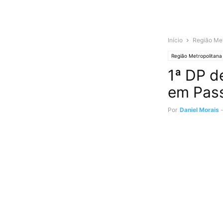
Início
Região Met
Região Metropolitana
1ª DP d
em Pas
Por
Daniel Morais