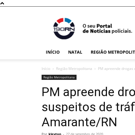
190RN
INÍCIO
NATAL
REGIÃO METROPOLI
Início
Região Metropolitana
PM apreende drogas e 
Região Metropolitana
PM apreende dro
suspeitos de trá
Amarante/RN
Por
kleyton
-
27 de setembro de 2020