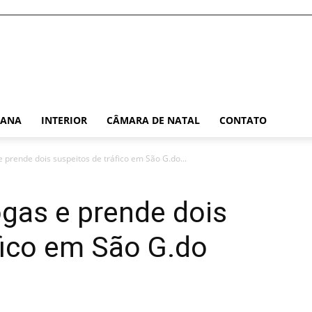
TANA
INTERIOR
CÂMARA DE NATAL
CONTATO
prende dois suspeitos de tráfico em São G.do...
gas e prende dois
fico em São G.do