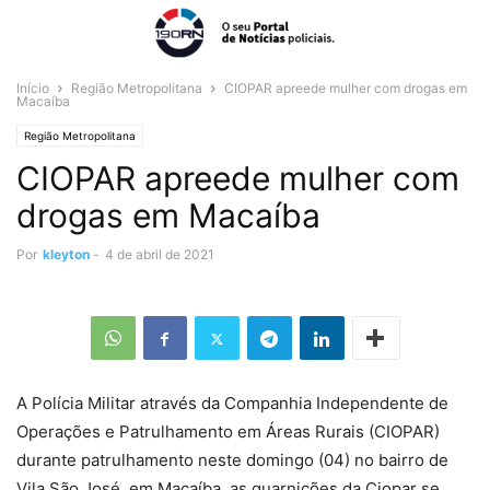
Início
Região Metropolitana
CIOPAR apreede mulher com drogas em
Macaíba
Região Metropolitana
CIOPAR apreede mulher com
drogas em Macaíba
Por
kleyton
-
4 de abril de 2021
A Polícia Militar através da Companhia Independente de
Operações e Patrulhamento em Áreas Rurais (CIOPAR)
durante patrulhamento neste domingo (04) no bairro de
Vila São José, em Macaíba, as guarnições da Ciopar se