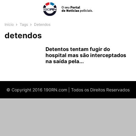
Início
Tags
Detendos
detendos
Detentos tentam fugir do
hospital mas são interceptados
na saída pela...
© Copyright 2016 190RN.com | Todos os Direitos Reservados