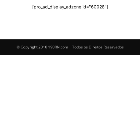
[pro_ad_display_adzone id="60028"]
© Copyright 2016 190RN.com | Todos os Direitos Reservados