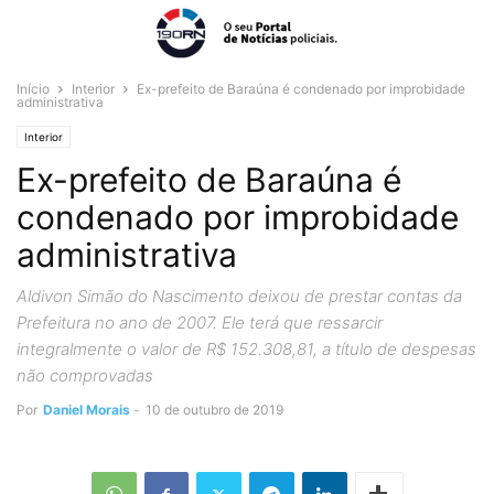
Início
Interior
Ex-prefeito de Baraúna é condenado por improbidade
administrativa
Interior
Ex-prefeito de Baraúna é
condenado por improbidade
administrativa
Aldivon Simão do Nascimento deixou de prestar contas da
Prefeitura no ano de 2007. Ele terá que ressarcir
integralmente o valor de R$ 152.308,81, a título de despesas
não comprovadas
Por
Daniel Morais
-
10 de outubro de 2019