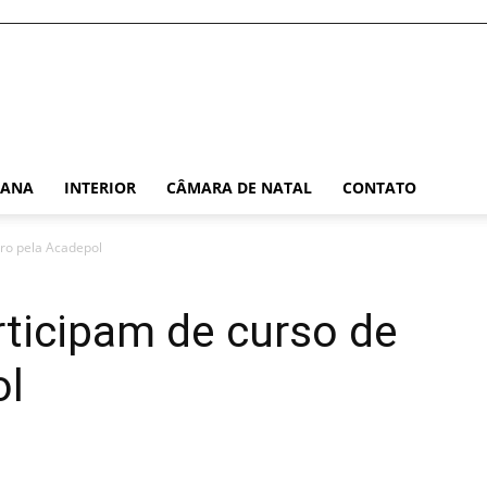
TANA
INTERIOR
CÂMARA DE NATAL
CONTATO
tiro pela Acadepol
articipam de curso de
ol