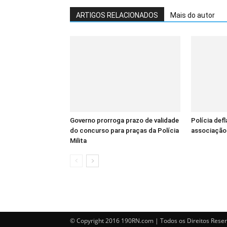
ARTIGOS RELACIONADOS
Mais do autor
Governo prorroga prazo de validade
Polícia def
do concurso para praças da Polícia
associação 
Milita
© Copyright 2016 190RN.com | Todos os Direitos Rese