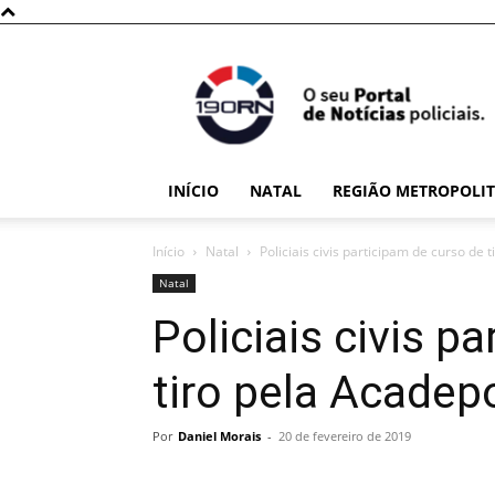
190RN
INÍCIO
NATAL
REGIÃO METROPOLI
Início
Natal
Policiais civis participam de curso de 
Natal
Policiais civis p
tiro pela Acadep
Por
Daniel Morais
-
20 de fevereiro de 2019