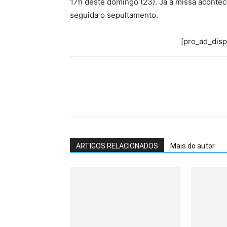
17h deste domingo (23). Já a missa acontec
seguida o sepultamento.
[pro_ad_dis
ARTIGOS RELACIONADOS
Mais do autor