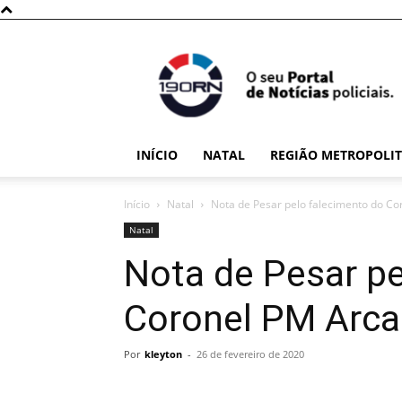
190RN
INÍCIO
NATAL
REGIÃO METROPOLI
Início
Natal
Nota de Pesar pelo falecimento do Co
Natal
Nota de Pesar pe
Coronel PM Arca
Por
kleyton
-
26 de fevereiro de 2020