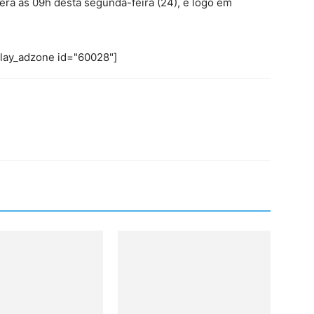
erá às 09h desta segunda-feira (24), e logo em
play_adzone id="60028"]